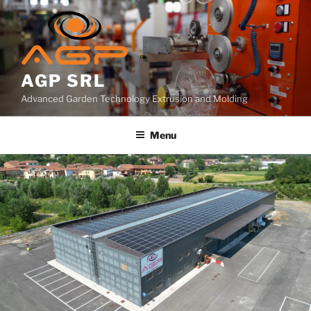
Salta
al
contenuto
AGP SRL
Advanced Garden Technology Extrusion and Molding
Menu